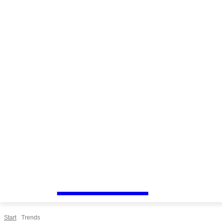
Freitag, August 7, 2026
n-Lite
Start
Trends