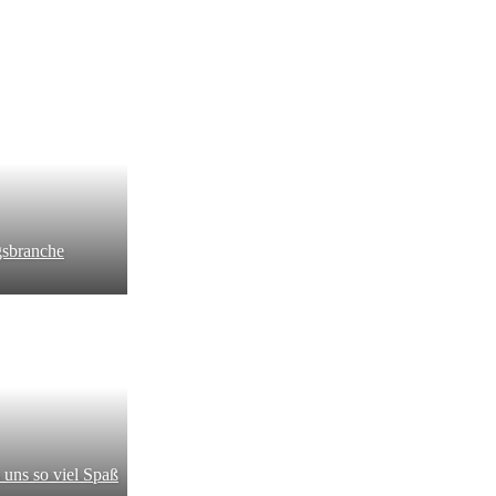
gsbranche
 uns so viel Spaß