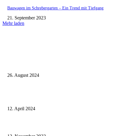
Bauwagen im Schrebergarten – Ein Trend mit Tiefgang
21. September 2023
Mehr laden
Aktuell beliebt
Einleitung zum Thema Hochzeitsentertainment: Die Bedeutung von
Unterhaltung für eine unvergessliche Feier
26. August 2024
Grenzen überschreiten – Wie legale Substanzen die Grenzen der Wahrneh
erweitern
12. April 2024
Warum viele Nutzer den Hotgen Test kaufen