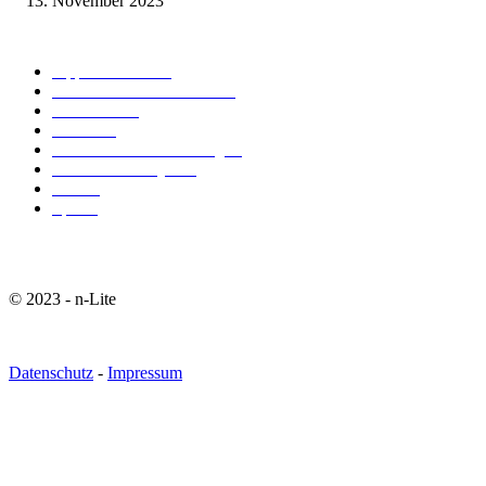
13. November 2023
Alle Beiträge
Tipps & Tricks
74
Technik & Wissenschaft
39
Wirtschaft
29
Trends
21
Gesundheit & Ernährung
19
Fasion & Lifestyle
18
Liebe
9
Sport
7
© 2023 - n-Lite
Datenschutz
-
Impressum