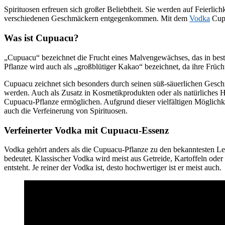
Spirituosen erfreuen sich großer Beliebtheit. Sie werden auf Feierli
verschiedenen Geschmäckern entgegenkommen. Mit dem
Vodka
Cupu
Was ist Cupuacu?
„Cupuacu“ bezeichnet die Frucht eines Malvengewächses, das in bes
Pflanze wird auch als „großblütiger Kakao“ bezeichnet, da ihre Frü
Cupuacu zeichnet sich besonders durch seinen süß-säuerlichen Geschm
werden. Auch als Zusatz in Kosmetikprodukten oder als natürliches Hei
Cupuacu-Pflanze ermöglichen. Aufgrund dieser vielfältigen Möglic
auch die Verfeinerung von Spirituosen.
Verfeinerter Vodka mit Cupuacu-Essenz
Vodka gehört anders als die Cupuacu-Pflanze zu den bekanntesten L
bedeutet. Klassischer Vodka wird meist aus Getreide, Kartoffeln oder 
entsteht. Je reiner der Vodka ist, desto hochwertiger ist er meist auch.