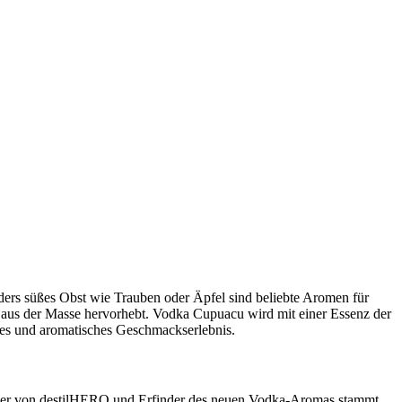
ers süßes Obst wie Trauben oder Äpfel sind beliebte Aromen für
 aus der Masse hervorhebt. Vodka Cupuacu wird mit einer Essenz der
hes und aromatisches Geschmackserlebnis.
ründer von destilHERO und Erfinder des neuen Vodka-Aromas stammt