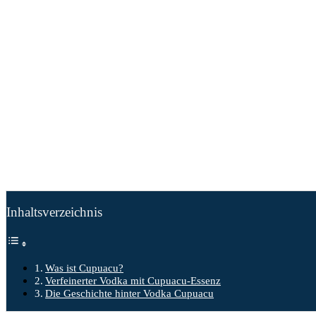
Inhaltsverzeichnis
Was ist Cupuacu?
Verfeinerter Vodka mit Cupuacu-Essenz
Die Geschichte hinter Vodka Cupuacu