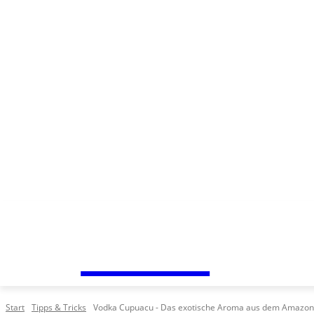
Freitag, August 7, 2026
n-Lite
Start
Tipps & Tricks
Vodka Cupuacu - Das exotische Aroma aus dem Amazo