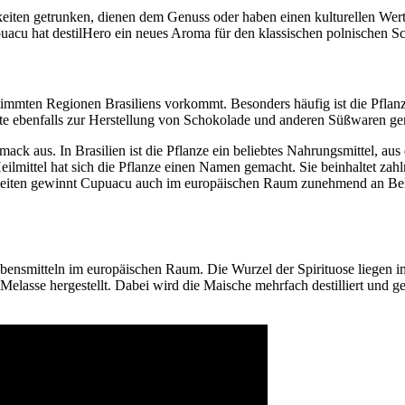
chkeiten getrunken, dienen dem Genuss oder haben einen kulturellen Wert
acu hat destilHero ein neues Aroma für den klassischen polnischen Sc
timmten Regionen Brasiliens vorkommt. Besonders häufig ist die Pfla
chte ebenfalls zur Herstellung von Schokolade und anderen Süßwaren g
ack aus. In Brasilien ist die Pflanze ein beliebtes Nahrungsmittel, au
lmittel hat sich die Pflanze einen Namen gemacht. Sie beinhaltet zahlr
hkeiten gewinnt Cupuacu auch im europäischen Raum zunehmend an Bel
ebensmitteln im europäischen Raum. Die Wurzel der Spirituose liegen
Melasse hergestellt. Dabei wird die Maische mehrfach destilliert und ge