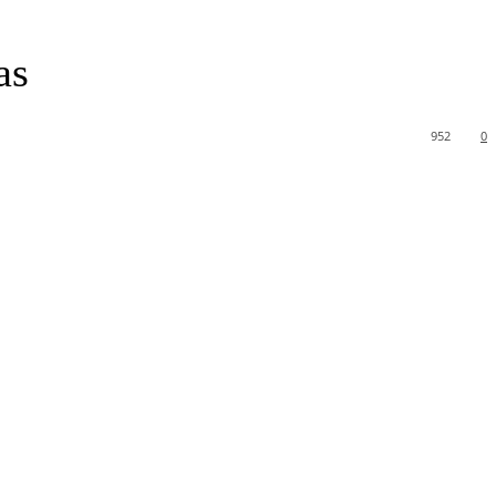
as
952
0