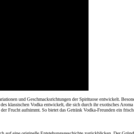
iationen und Geschmacksrichtungen der Spirituose entwickelt. Besond
s klassischen Vodka entwickelt, die sich durch ihr exotisches Aroma
 der Frucht aufnimmt. So bietet das Getränk Vodka-Freunden ein frisc
 auch auf eine originelle Entstehungsgeschichte zurückblicken. Der G