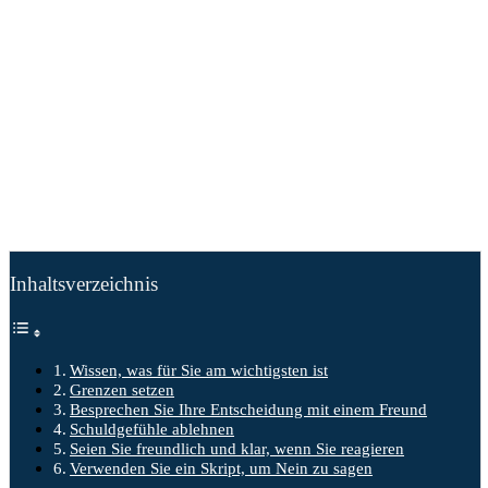
Inhaltsverzeichnis
Wissen, was für Sie am wichtigsten ist
Grenzen setzen
Besprechen Sie Ihre Entscheidung mit einem Freund
Schuldgefühle ablehnen
Seien Sie freundlich und klar, wenn Sie reagieren
Verwenden Sie ein Skript, um Nein zu sagen