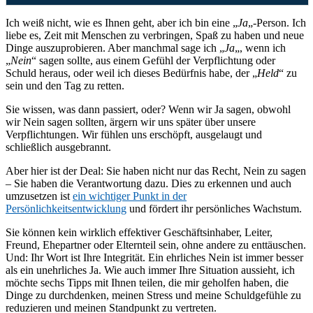
Ich weiß nicht, wie es Ihnen geht, aber ich bin eine „
Ja
„-Person. Ich
liebe es, Zeit mit Menschen zu verbringen, Spaß zu haben und neue
Dinge auszuprobieren. Aber manchmal sage ich „
Ja
„, wenn ich
„
Nein
“ sagen sollte, aus einem Gefühl der Verpflichtung oder
Schuld heraus, oder weil ich dieses Bedürfnis habe, der „
Held
“ zu
sein und den Tag zu retten.
Sie wissen, was dann passiert, oder? Wenn wir Ja sagen, obwohl
wir Nein sagen sollten, ärgern wir uns später über unsere
Verpflichtungen. Wir fühlen uns erschöpft, ausgelaugt und
schließlich ausgebrannt.
Aber hier ist der Deal: Sie haben nicht nur das Recht, Nein zu sagen
– Sie haben die Verantwortung dazu. Dies zu erkennen und auch
umzusetzen ist
ein wichtiger Punkt in der
Persönlichkeitsentwicklung
und fördert ihr persönliches Wachstum.
Sie können kein wirklich effektiver Geschäftsinhaber, Leiter,
Freund, Ehepartner oder Elternteil sein, ohne andere zu enttäuschen.
Und: Ihr Wort ist Ihre Integrität. Ein ehrliches Nein ist immer besser
als ein unehrliches Ja. Wie auch immer Ihre Situation aussieht, ich
möchte sechs Tipps mit Ihnen teilen, die mir geholfen haben, die
Dinge zu durchdenken, meinen Stress und meine Schuldgefühle zu
reduzieren und meinen Standpunkt zu vertreten.