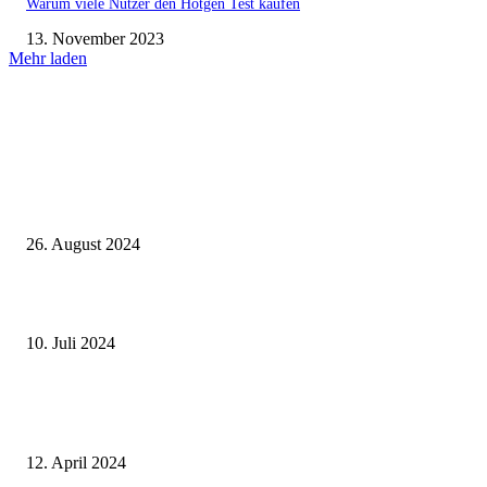
Warum viele Nutzer den Hotgen Test kaufen
13. November 2023
Mehr laden
Aktuell beliebt
Einleitung zum Thema Hochzeitsentertainment: Die Bedeutung von
Unterhaltung für eine unvergessliche Feier
26. August 2024
Welche Schriftarten sind 2024 modern?
10. Juli 2024
Grenzen überschreiten – Wie legale Substanzen die Grenzen der Wahrneh
erweitern
12. April 2024