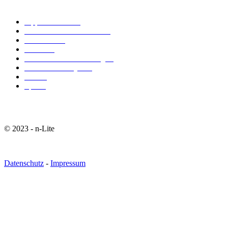
Alle Beiträge
Tipps & Tricks
74
Technik & Wissenschaft
39
Wirtschaft
29
Trends
21
Gesundheit & Ernährung
19
Fasion & Lifestyle
18
Liebe
9
Sport
7
© 2023 - n-Lite
Datenschutz
-
Impressum