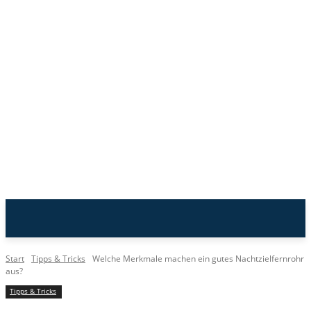
n-Lite
Start
Tipps & Tricks
Welche Merkmale machen ein gutes Nachtzielfernrohr
aus?
Tipps & Tricks