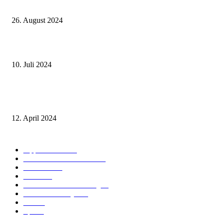
Unterhaltung für eine unvergessliche Feier
26. August 2024
Welche Schriftarten sind 2024 modern?
10. Juli 2024
Grenzen überschreiten – Wie legale Substanzen die Grenzen der Wahrneh
erweitern
12. April 2024
Alle Beiträge
Tipps & Tricks
74
Technik & Wissenschaft
39
Wirtschaft
29
Trends
21
Gesundheit & Ernährung
19
Fasion & Lifestyle
18
Liebe
9
Sport
7